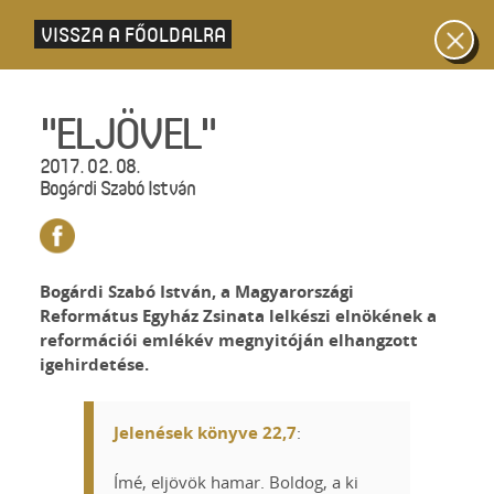
VISSZA A FŐOLDALRA
"ELJÖVEL"
2017. 02. 08.
Bogárdi Szabó István
Bogárdi Szabó István, a Magyarországi
Református Egyház Zsinata lelkészi elnökének a
reformációi emlékév megnyitóján elhangzott
igehirdetése.
Jelenések könyve 22,7
:
Ímé, eljövök hamar. Boldog, a ki