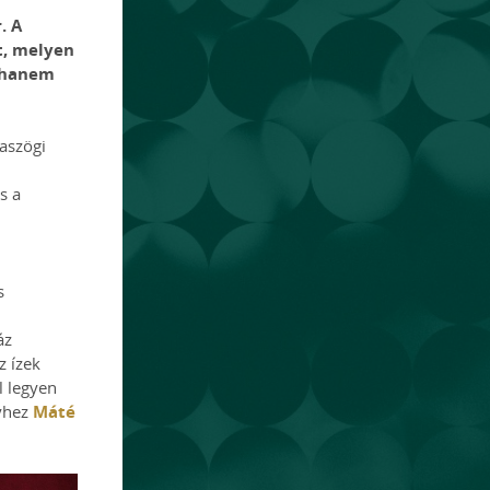
. A
tt, melyen
, hanem
aszögi
s a
s
áz
z ízek
l legyen
Máté
lyhez