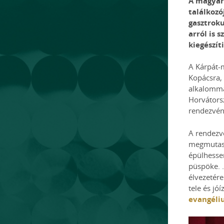
A magyar 
találkozó
gasztroku
arról is 
kiegészít
A Kárpát-
Kopácsra, 
alkalommal
Horvátors
rendezvén
A rendezvé
megmutass
épülhesse
püspöke. .
élvezetére
tele és jó
evangéliu