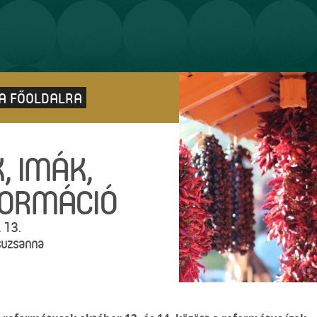
 A FŐOLDALRA
K, IMÁK,
ORMÁCIÓ
 13.
suzsanna