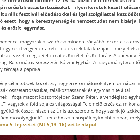
reformátusok október 12. és 14. között a református ízek
ján erősítik összetartozásukat – ilyen keretek között először
lturális fesztivál előadásokkal és igei szolgálattal kezdődö
szó esett, hogy a keresztyénség és nemzettudat nem kizárja
i és erősíti egymást.
medencei magyarok a szélrózsa minden irányából érkeztek a dráv
hogy részt vegyenek a református ízek találkozóján – melyet első
 szervezett meg a Református Közéleti és Kulturális Alapítvány é
zági Református Keresztyén Kálvini Egyház. A hagyományteremtő
y témája a paprika.
ny célja többek között az, hogy a reformátusok ilyen formában i
ák összetartozásukat, találkozhassanak és egymás hite által
nek – fogalmazott köszöntőjében Szenn Péter, a vendéglátó egyh
 „Ti vagytok a föld sója és világossága! Felemelő érzés ez, mikor a
 gyűltünk össze, hiszen az Úr is azt szeretné, hogy szánk jó ízekke
ízűen mosolyogjunk” – tette hozzá a püspök nyitó áhítatában, me
ma 5. fejezetét (Mt 5,13–16) vette alapul
.